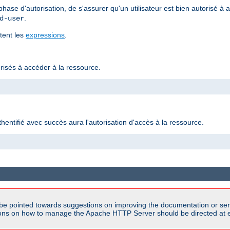
ase d'autorisation, de s'assurer qu'un utilisateur est bien autorisé à
.
d-user
rtent les
expressions
.
torisés à accéder à la ressource.
authentifié avec succès aura l'autorisation d'accès à la ressource.
be pointed towards suggestions on improving the documentation or ser
tions on how to manage the Apache HTTP Server should be directed at e