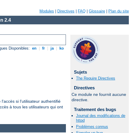
Modules
|
Directives
|
FAQ
|
Glossaire
|
Plan du site
n 2.4
gues Disponibles:
en
|
fr
|
ja
|
ko
Sujets
The Require Directives
Directives
Ce module ne fournit aucune
directive.
'accès si l'utilisateur authentifié
cès à tous les utilisateurs qui ont
Traitement des bugs
Journal des modifications de
httpd
Problèmes connus
Signaler un bug