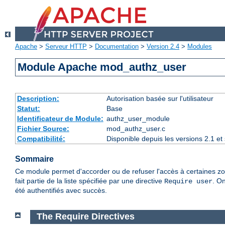
Apache
>
Serveur HTTP
>
Documentation
>
Version 2.4
>
Modules
Module Apache mod_authz_user
Description:
Autorisation basée sur l'utilisateur
Statut:
Base
Identificateur de Module:
authz_user_module
Fichier Source:
mod_authz_user.c
Compatibilité:
Disponible depuis les versions 2.1 e
Sommaire
Ce module permet d'accorder ou de refuser l'accès à certaines zon
fait partie de la liste spécifiée par une directive
. On
Require user
été authentifiés avec succès.
The Require Directives